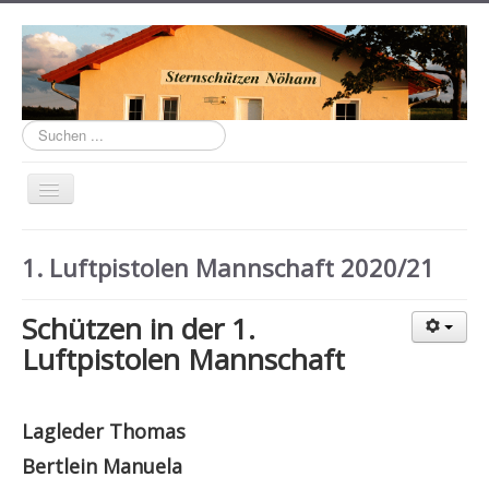
Suchen
...
Navigation
an/aus
Home
1. Luftpistolen Mannschaft 2020/21
Über uns
Schützenhaus
Schützen in der 1.
Luftpistolen Mannschaft
Links
Termine
Lagleder Thomas
Aktuell
Bertlein Manuela
Mannschaften