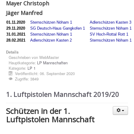
Mayer Christoph
Jugend
Jäger Manfred
Fotogalerie
01.11.2020
Sternschützen Nöham 1
Adlerschützen Kasten 3
Impressum
29.11.2020
SG Deutsch-Haus Gangkofen 1
Sternschützen Nöham 1
Datenschutz
31.01.2021
Sternschützen Nöham 1
SV Hoch-Rottal Rott 1
28.02.2021
Adlerschützen Kasten 2
Sternschützen Nöham 1
Details
Geschrieben von
WebMaster
Hauptkategorie:
LP Mannschaften
Kategorie:
LP 1
Veröffentlicht: 06. September 2020
Zugriffe: 3849
1. Luftpistolen Mannschaft 2019/20
Schützen in der 1.
Luftpistolen Mannschaft