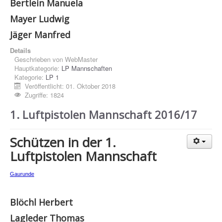
Bertlein Manuela
Mayer Ludwig
Jäger Manfred
Details
Geschrieben von
WebMaster
Hauptkategorie:
LP Mannschaften
Kategorie:
LP 1
Veröffentlicht: 01. Oktober 2018
Zugriffe: 1824
1. Luftpistolen Mannschaft 2016/17
Schützen in der 1.
Luftpistolen Mannschaft
Gaurunde
Blöchl Herbert
Lagleder Thomas