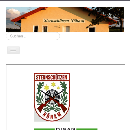
Suchen
...
Navigation
an/aus
Home
Über uns
Schützenhaus
Links
Termine
Aktuell
Mannschaften