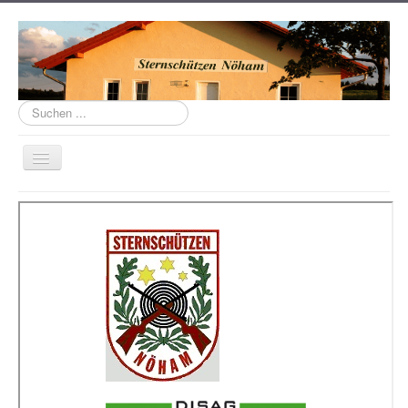
Suchen
...
Navigation
an/aus
Home
Über uns
Schützenhaus
Links
Termine
Aktuell
Mannschaften