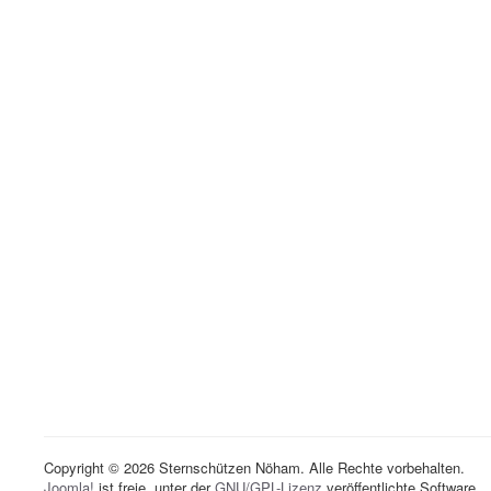
Copyright © 2026 Sternschützen Nöham. Alle Rechte vorbehalten.
Joomla!
ist freie, unter der
GNU/GPL-Lizenz
veröffentlichte Software.