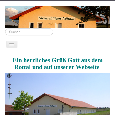
Suchen
...
Navigation
an/aus
Home
Ein herzliches Grüß Gott aus dem
Über uns
Rottal und
auf unserer Webseite
Schützenhaus
Links
Termine
Aktuell
Mannschaften